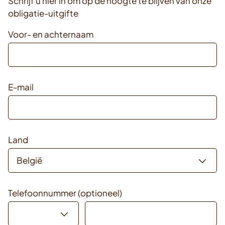
Schrijf u hier in om op de hoogte te blijven van onze
obligatie-uitgifte
Voor- en achternaam
E-mail
Land
Telefoonnummer (optioneel)
Landnummer
Telefoonnummer