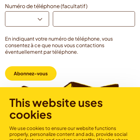
Numéro de téléphone (facultatif)
Code pays
Numéro de téléphone
En indiquant votre numéro de téléphone, vous
consentez à ce que nous vous contactions
éventuellement par téléphone.
Abonnez-vous
This website uses
cookies
We use cookies to ensure our website functions
properly, personalize content and ads, provide social
media features, and analyze our traffic. We also share